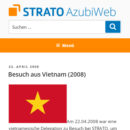
Zum
Inhalt
springen
Suchen
Suche
nach:
AUSBILDUNG BEI DER STRATO
AG
Menü
VERÖFFENTLICHT
22. APRIL 2008
AM
Besuch aus Vietnam (2008)
Am 22.04.2008 war eine
vietnamesische Delegation zu Besuch bei STRATO, um