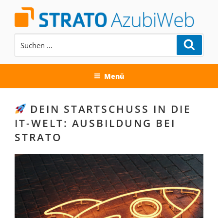
Zum
Inhalt
springen
Suchen
Suche
nach:
AUSBILDUNG BEI DER STRATO
AG
Menü
DEIN STARTSCHUSS IN DIE
IT-WELT: AUSBILDUNG BEI
STRATO