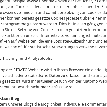
bot, beispielsweise über die Anzahl der Besucher, zu erh
ung von Cookies jederzeit mittels einer entsprechenden Ein
browsers verhindern und damit der Setzung von Cookies da
ner können bereits gesetzte Cookies jederzeit über einen I
reprogramme gelöscht werden. Dies ist in allen gängigen 
ren Sie die Setzung von Cookies in dem genutzten Internetbr
le Funktionen unserer Internetseite vollumfänglich nutzbar
rafiken auf Webseiten, die eine Logdatei-Aufzeichnung und e
n, welche oft für statistische Auswertungen verwendet wer
e Tracking- und Analysetools:
ng der STRATO Website wird in Ihrem Browser ein eindeut
m verschiedene statistische Daten zu erfassen und zu analys
gesetzt ist, wird ihr aktueller Besuch von der Matomo Weba
damit ihr Besuch nicht mehr erfasst wird.
tion Blog
zern unseres Blogs die Möglichkeit, individuelle Kommentare