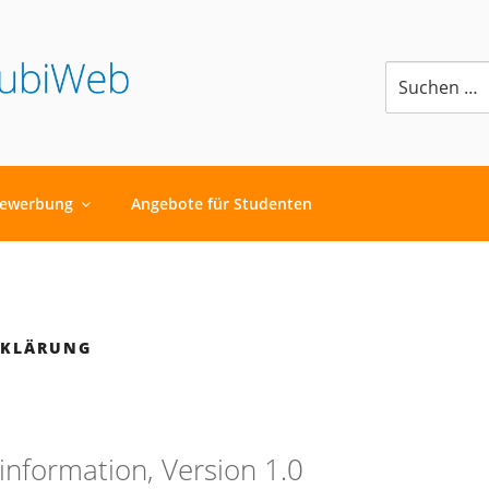
Suchen
nach:
G BEI DER STRATO A
ewerbung
Angebote für Studenten
RKLÄRUNG
nformation, Version 1.0