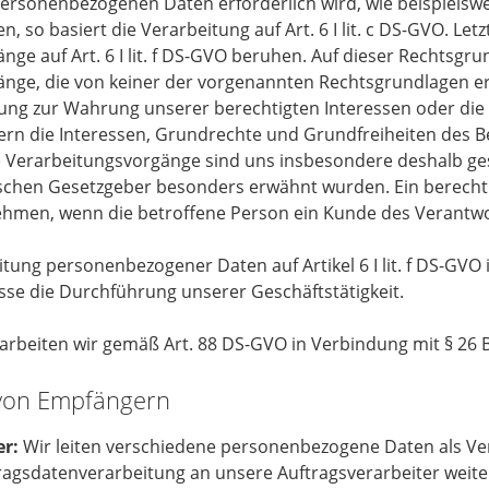
ersonenbezogenen Daten erforderlich wird, wie beispielswei
en, so basiert die Verarbeitung auf Art. 6 I lit. c DS-GVO. Let
ge auf Art. 6 I lit. f DS-GVO beruhen. Auf dieser Rechtsgr
nge, die von keiner der vorgenannten Rechtsgrundlagen er
ung zur Wahrung unserer berechtigten Interessen oder die 
ofern die Interessen, Grundrechte und Grundfreiheiten des B
 Verarbeitungsvorgänge sind uns insbesondere deshalb gest
chen Gesetzgeber besonders erwähnt wurden. Ein berechtig
ehmen, wenn die betroffene Person ein Kunde des Verantwor
itung personenbezogener Daten auf Artikel 6 I lit. f DS-GVO 
esse die Durchführung unserer Geschäftstätigkeit.
rbeiten wir gemäß Art. 88 DS-GVO in Verbindung mit § 26 
 von Empfängern
er:
Wir leiten verschiedene personenbezogene Daten als Ve
agsdatenverarbeitung an unsere Auftragsverarbeiter weiter