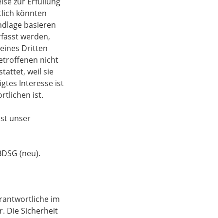
se zur Erfüllung
ztlich könnten
undlage basieren
fasst werden,
eines Dritten
etroffenen nicht
attet, weil sie
tes Interesse ist
tlichen ist.
ist unser
BDSG (neu).
rantwortliche im
. Die Sicherheit