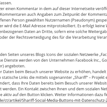
lassen.
zer einen Kommentar in dem auf dieser Internetseite veröffe
 Kommentaren auch Angaben zum Zeitpunkt der Kommenta
ffenen Person gewählten Nutzernamen (Pseudonym) gespe
ner wird die E-Mail Adresse mitprotokolliert. Es erfolgt kein
bezogenen Daten an Dritte, sofern eine solche Weitergabe
oder der Rechtsverteidigung des für die Verarbeitung Veran
den Seiten unseres Blogs Icons der sozialen Netzwerke „Fac
se Dienste werden von den Unternehmen Facebook Inc., Goo
ter) angeboten.
r Daten beim Besuch unserer Website zu erhöhen, handelt 
statische Links die mittels sogenannter „Shariff“ – Projekt 
ndert, dass Ihre Daten bereits beim Besuch unserer Website
t werden. Ein Kontakt zwischen Ihnen und dem sozialen Net
ie aktiv auf den Button klicken. Weiter Informationen dazu fi
de/ct/artikel/Shariff-Social-Media-Buttons-mit-Datenschutz