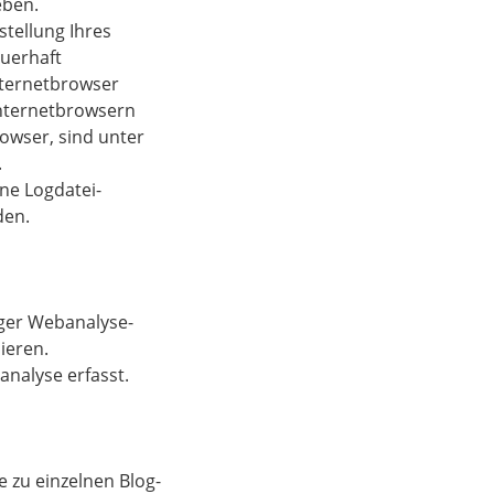
eben.
stellung Ihres
uerhaft
nternetbrowser
Internetbrowsern
owser, sind unter
.
ine Logdatei-
den.
iger Webanalyse-
ieren.
nalyse erfasst.
 zu einzelnen Blog-