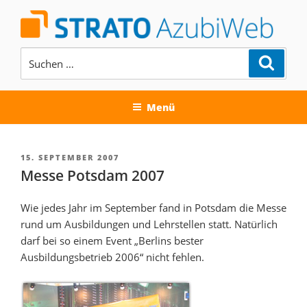
Zum
Inhalt
springen
Suchen
Suche
nach:
AUSBILDUNG BEI DER STRATO
AG
Menü
VERÖFFENTLICHT
15. SEPTEMBER 2007
AM
Messe Potsdam 2007
Wie jedes Jahr im September fand in Potsdam die Messe
rund um Ausbildungen und Lehrstellen statt. Natürlich
darf bei so einem Event „Berlins bester
Ausbildungsbetrieb 2006“ nicht fehlen.