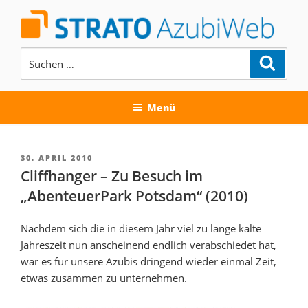
Zum
Inhalt
springen
Suchen
Suche
nach:
AUSBILDUNG BEI DER STRATO
AG
Menü
VERÖFFENTLICHT
30. APRIL 2010
AM
Cliffhanger – Zu Besuch im
„AbenteuerPark Potsdam“ (2010)
Nachdem sich die in diesem Jahr viel zu lange kalte
Jahreszeit nun anscheinend endlich verabschiedet hat,
war es für unsere Azubis dringend wieder einmal Zeit,
etwas zusammen zu unternehmen.