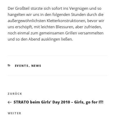
Der Großteil stürzte sich sofort ins Vergnügen und so
hangelten wir uns in den folgenden Stunden durch die
außergewöhnlichsten Kletterkonstruktionen, bevor wir
uns erschöpft, mit leichten Blessuren, aber zufrieden,
noch einmal zum gemeinsamen Grillen versammelten
und so den Abend ausklingen ließen.
KATEGORIEN
EVENTS
,
NEWS
Beitragsnavigation
Vorheriger
ZURÜCK
Beitrag
STRATO beim Girls‘ Day 2010 – Girls, go for IT!
Nächster
WEITER