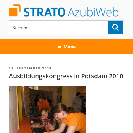
Zum
Inhalt
springen
Suchen
Suche
nach:
AUSBILDUNG BEI DER STRATO
AG
Menü
VERÖFFENTLICHT
15. SEPTEMBER 2010
AM
Ausbildungskongress in Potsdam 2010