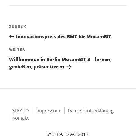
Beitragsnavigation
Vorheriger
ZURÜCK
Beitrag
Innovationspreis des BMZ für MocamBIT
Nächster
WEITER
Beitrag
Willkommen in Berlin MocamBIT 3 – lernen,
genießen, präsentieren
STRATO
Impressum
Datenschutzerklärung
Kontakt
© STRATO AG 2017