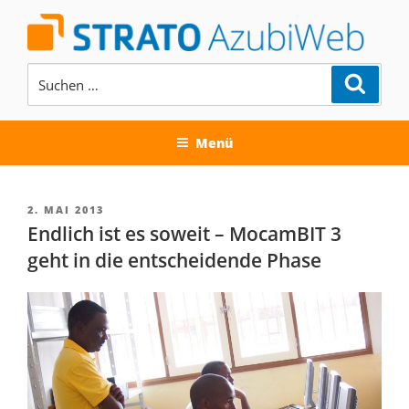
Zum
Inhalt
springen
Suchen
Suche
nach:
AUSBILDUNG BEI DER STRATO
AG
Menü
VERÖFFENTLICHT
2. MAI 2013
AM
Endlich ist es soweit – MocamBIT 3
geht in die entscheidende Phase