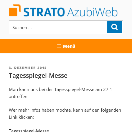
Zum
Inhalt
springen
Suchen
Suche
nach:
AUSBILDUNG BEI DER STRATO
AG
Menü
VERÖFFENTLICHT
3. DEZEMBER 2015
AM
Tagesspiegel-Messe
Man kann uns bei der Tagesspiegel-Messe am 27.1
antreffen.
Wer mehr Infos haben möchte, kann auf den folgenden
Link klicken:
Tagesspiegel-Messe