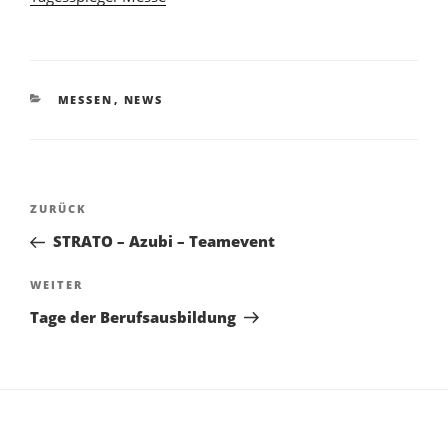
KATEGORIEN
MESSEN
,
NEWS
Beitragsnavigation
Vorheriger
ZURÜCK
Beitrag
STRATO – Azubi – Teamevent
Nächster
WEITER
Beitrag
Tage der Berufsausbildung