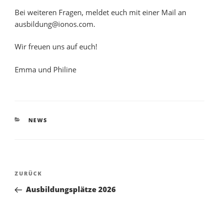
Bei weiteren Fragen, meldet euch mit einer Mail an
ausbildung@ionos.com.
Wir freuen uns auf euch!
Emma und Philine
KATEGORIEN
NEWS
Beitragsnavigation
Vorheriger
ZURÜCK
Beitrag
Ausbildungsplätze 2026