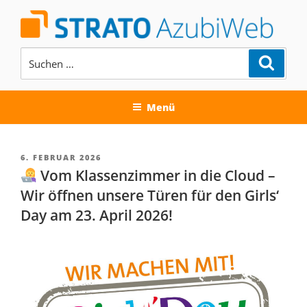
Zum
Inhalt
springen
Suchen
Suche
nach:
AUSBILDUNG BEI DER STRATO
AG
Menü
VERÖFFENTLICHT
6. FEBRUAR 2026
AM
Vom Klassenzimmer in die Cloud –
Wir öffnen unsere Türen für den Girls‘
Day am 23. April 2026!